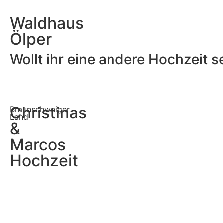
Waldhaus
Ölper
Wollt ihr eine andere Hochzeit 
Christinas
Braunschweiger
Land
&
Marcos
Hochzeit