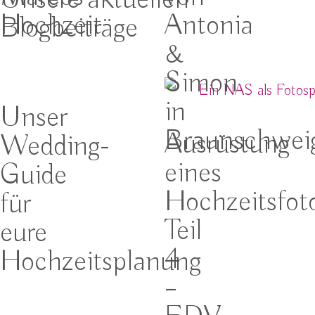
Unsere aktuellen
Hochzeit
Antonia
Blogbeiträge
&
Simon
in
Unser
Braunschwei
Ausrüstung
Wedding-
eines
Guide
Hochzeitsfot
für
Teil
eure
4
Hochzeitsplanung
–