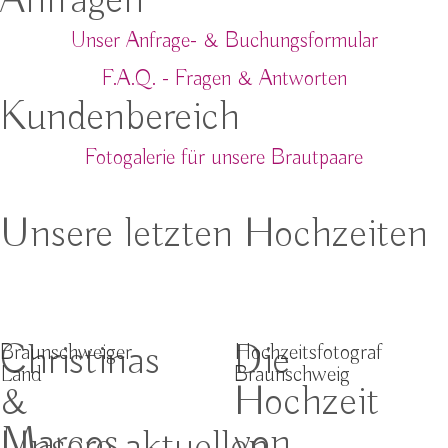
Anfragen
Unser Anfrage- & Buchungsformular
F.A.Q. - Fragen & Antworten
Kundenbereich
Fotogalerie für unsere Brautpaare
Unsere letzten Hochzeiten
Christinas
Die
Braunschweiger
Hochzeitsfotograf
Land
Braunschweig
&
Hochzeit
Marcos
von