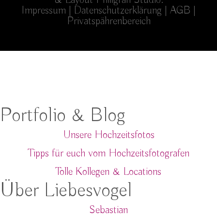
& Layout
Philigran Studio
.
Impressum
|
Datenschutzerklärung
|
AGB
|
Privatspährenbereich
Portfolio & Blog
Unsere Hochzeitsfotos
Tipps für euch vom Hochzeitsfotografen
Tolle Kollegen & Locations
Über Liebesvogel
Sebastian