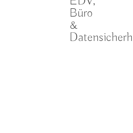
EDV,
Büro
&
Datensicherh