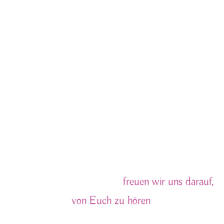
Hochzeitsfotografie
Liebesvogel
Wir sind Hochzeitsfotografen und begleiten
Hochzeiten im gesamten Braunschweiger Land
und inzwischen weit darüber hinaus mit
Leidenschaft, Liebe zum Detail und viel Spaß an
unserem Job. Wenn Ihr nach tollen
Hochzeitsfotografen sucht
freuen wir uns darauf,
von Euch zu hören
.