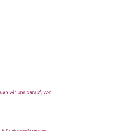
t darüber hinaus mit
euen wir uns darauf, von
 & Buchung
 & Buchungsformular