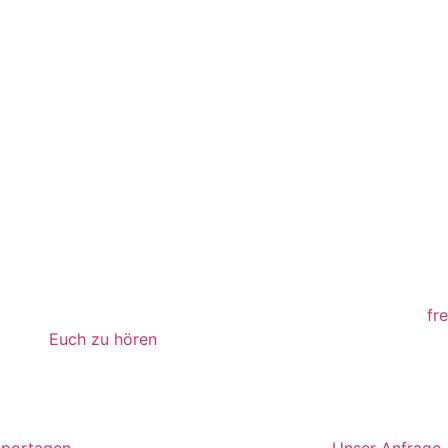
sfotografie Liebesvogel
eiten im gesamten Braunschweiger Land und inzwischen wei
rem Job. Wenn Ihr nach tollen Hochzeitsfotografen sucht
fr
Euch zu hören
.
sere Angebote
Anfrage
eportagen
Unser Anfrage-