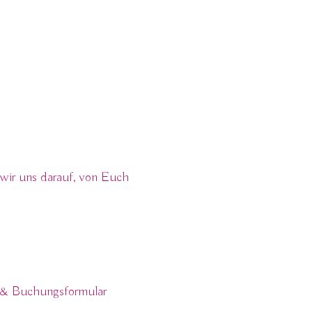
 darüber hinaus mit
 wir uns darauf, von Euch
& Buchung
 & Buchungsformular