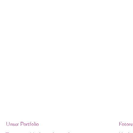
Hochzeit
Wir sind Hochzeitsfotografen und begleiten Hochz
Leidenschaft, Liebe zum Detail und viel Spaß an unserem
Blog
Uns
Unser Portfolio
Fotore