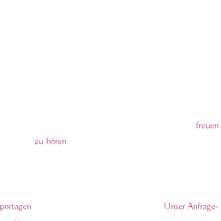
sfotografie Liebesvogel
eiten im gesamten Braunschweiger Land und inzwischen weit
 Job. Wenn Ihr nach tollen Hochzeitsfotografen sucht
freuen
zu hören
.
ere Angebote
Anfrage 
portagen
Unser Anfrage-