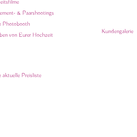
itsfilme
ement- & Paarshootings
Kundenbe
e Photobooth
Kundengalerie
ben von Eurer Hochzeit
se
 aktuelle Preisliste